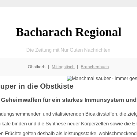
Bacharach Regional
Die Zeitung mit Nur Guten Nachrichten
Obstkorb |
Mittagstisch
|
Branchenbuch
uper in die Obstkiste
n Geheimwaffen für ein starkes Immunsystem und 
zündungshemmenden und vitalisierenden Bioaktivstoffen, die ziel
kale binden und die Synthese neuer Körperzellen sowie die En
 Früchte gelten deshalb als leistungsstarke, wohlschmeckende