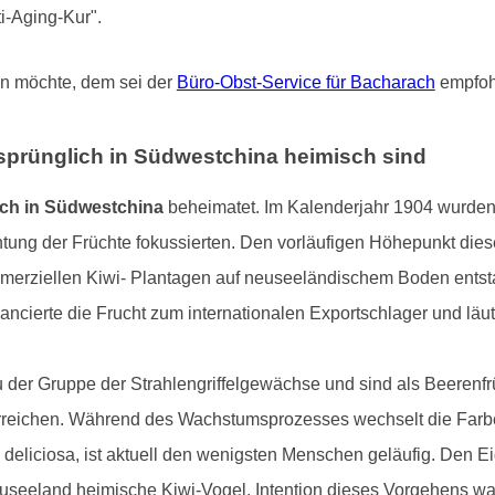
i-Aging-Kur".
en möchte, dem sei der
Büro-Obst-Service für Bacharach
empfoh
rsprünglich in Südwestchina heimisch sind
ich in Südwestchina
beheimatet. Im Kalenderjahr 1904 wurden 
chtung der Früchte fokussierten. Den vorläufigen Höhepunkt die
mmerziellen Kiwi- Plantagen auf neuseeländischem Boden entstan
ncierte die Frucht zum internationalen Exportschlager und läu
 der Gruppe der Strahlengriffelgewächse und sind als Beerenfrü
erreichen. Während des Wachstumsprozesses wechselt die Farbe
 deliciosa, ist aktuell den wenigsten Menschen geläufig. Den E
useeland heimische Kiwi-Vogel. Intention dieses Vorgehens wa