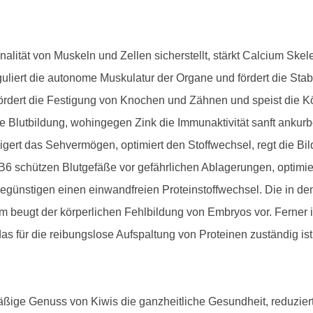
alität von Muskeln und Zellen sicherstellt, stärkt Calcium Sk
liert die autonome Muskulatur der Organe und fördert die Stab
ördert die Festigung von Knochen und Zähnen und speist die Kö
die Blutbildung, wohingegen Zink die Immunaktivität sanft ankur
igert das Sehvermögen, optimiert den Stoffwechsel, regt die Bil
6 schützen Blutgefäße vor gefährlichen Ablagerungen, optimier
günstigen einen einwandfreien Proteinstoffwechsel. Die in den
m beugt der körperlichen Fehlbildung von Embryos vor. Ferner 
s für die reibungslose Aufspaltung von Proteinen zuständig ist
äßige Genuss von Kiwis die ganzheitliche Gesundheit, reduziert