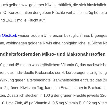
uch gelber bzw. goldener Kiwis erhältlich, die sich hinsichtlich
min C- Konzentration der gelben Früchte verhältnismäßig höher a
nd 161, 3 mg je Frucht auf.
r Obstkorb
weisen zudem Differenzen bezüglich ihres Eigengesc
te, wohingegen goldene Kiwis eine honigähnliche, süßliche Not
esundheitsfördernden Mikro- und Makronährstoffen
 g rund 45 mg an wasserlöslichem Vitamin C, das nachweisbar
isiert, das individuelle Krebsrisiko senkt, körpereigene Entgif
 Wirkung gegen altersbedingte Krankheitsbilder entfaltet, das 
on 2 grünen Kiwis pro Tag, kann ein Erwachsener in Bacharach
en. Zusätzlich stecken in 100 g der grünen Früchte jeweils 3
0,1 mg Zink, 45 µg Vitamin A, 0,5 mg Vitamin E, 0,02 mg Vitam